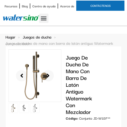
CONTÁCTENOS
Recursos
Blog
Centro de ayuda
Acerca de
grifo de baño
Juegos de ducha
Estudio de caso
Hogar
>
Juegos de ducha
>
Juego de ducha de mano con barra de latón antiguo Watermark con mezclador
Juego De
Ducha De
Mano Con
Barra De
Latón
Antiguo
Watermark
Con
Mezclador
Código:
Conjunto JD-W18F**