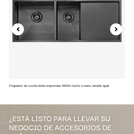
Fregadero de cocina doble empotrado SS304 hecho a mano, tamaño igual
G
¿ESTÁ LISTO PARA LLEVAR SU
NEGOCIO DE ACCESORIOS DE