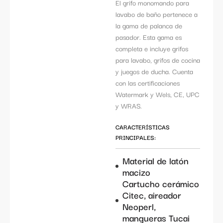
El grifo monomando para
lavabo de baño pertenece a
la gama de palanca de
pasador. Esta gama es
completa e incluye grifos
para lavabo, grifos de cocina
y juegos de ducha. Cuenta
con las certificaciones
Watermark y Wels, CE, UPC
y WRAS.
CARACTERÍSTICAS
PRINCIPALES:
Material de latón
macizo
Cartucho cerámico
Citec, aireador
Neoperl,
mangueras Tucai