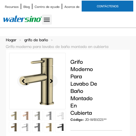
CONTÁCTENOS
Recursos
Blog
Centro de ayuda
Acerca de
grifo de baño
Juegos de ducha
Estudio de caso
Hogar
>
grifo de baño
>
Grifo moderno para lavabo de baño montado en cubierta
Grifo
Moderno
Para
Lavabo De
Baño
Montado
En
Cubierta
Código:
JD-WB1021**