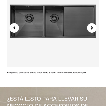
Fregadero de cocina doble empotrado SS304 hecho a mano, tamaño igual
G
¿ESTÁ LISTO PARA LLEVAR SU
NEGOCIO DE ACCESORIOS DE