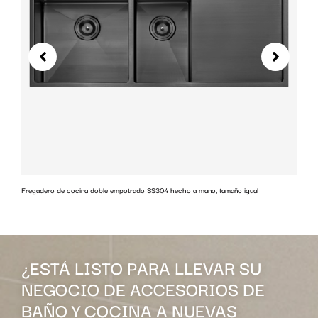
Fregadero de cocina doble empotrado SS304 hecho a mano, tamaño igual
G
¿ESTÁ LISTO PARA LLEVAR SU
NEGOCIO DE ACCESORIOS DE
BAÑO Y COCINA A NUEVAS