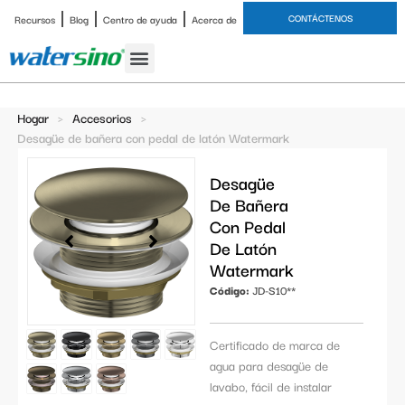
CONTÁCTENOS
Recursos
Blog
Centro de ayuda
Acerca de
grifo de baño
Juegos de ducha
Estudio de caso
Hogar
>
Accesorios
>
Desagüe de bañera con pedal de latón Watermark
Desagüe
De Bañera
Con Pedal
De Latón
Watermark
Código:
JD-S10**
Certificado de marca de
agua para desagüe de
lavabo, fácil de instalar