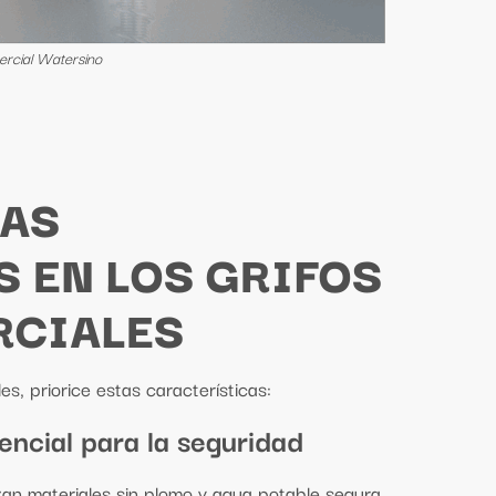
ercial Watersino
CAS
 EN LOS GRIFOS
RCIALES
s, priorice estas características:
encial para la seguridad
zan materiales sin plomo y agua potable segura.