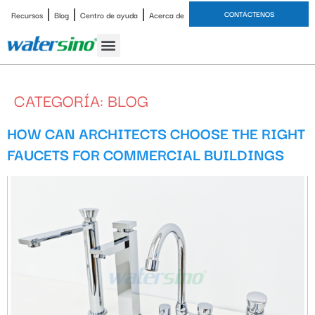
CONTÁCTENOS
Recursos
Blog
Centro de ayuda
Acerca de
grifo de baño
Juegos de ducha
Estudio de caso
CATEGORÍA:
BLOG
HOW CAN ARCHITECTS CHOOSE THE RIGHT
FAUCETS FOR COMMERCIAL BUILDINGS