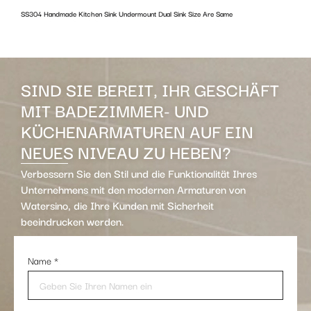
SS304 Handmade Kitchen Sink Undermount Dual Sink Size Are Same
w
SIND SIE BEREIT, IHR GESCHÄFT
MIT BADEZIMMER- UND
KÜCHENARMATUREN AUF EIN
NEUES NIVEAU ZU HEBEN?
Verbessern Sie den Stil und die Funktionalität Ihres
Unternehmens mit den modernen Armaturen von
Watersino, die Ihre Kunden mit Sicherheit
beeindrucken werden.
Name
*