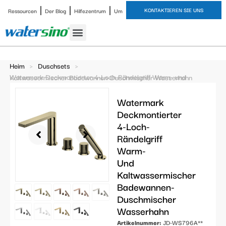
KONTAKTIEREN SIE UNS
Ressourcen
Der Blog
Hilfezentrum
Um
Heim
>
Duschsets
>
Watermark Deckmontierter 4-Loch-Rändelgriff Warm- und Kaltwassermischer Badewannen-Duschmischer Wasserhahn
Watermark
Deckmontierter
4-Loch-
Rändelgriff
Warm-
Und
Kaltwassermischer
Badewannen-
Duschmischer
Wasserhahn
Artikelnummer:
JD-WS796A**