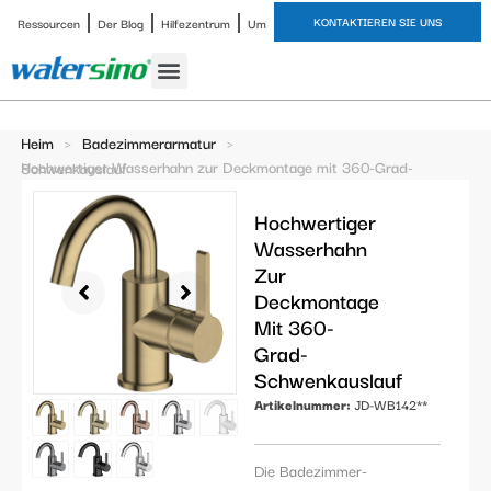
KONTAKTIEREN SIE UNS
Ressourcen
Der Blog
Hilfezentrum
Um
Heim
>
Badezimmerarmatur
>
Hochwertiger Wasserhahn zur Deckmontage mit 360-Grad-Schwenkauslauf
Hochwertiger
Wasserhahn
Zur
Deckmontage
Mit 360-
Grad-
Schwenkauslauf
Artikelnummer:
JD-WB142**
Die Badezimmer-