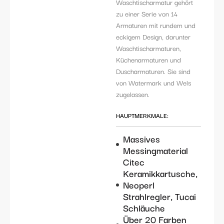
Waschtischarmatur gehört
zu einer Serie von 14
Armaturen mit rundem und
eckigem Design, darunter
Waschtischarmaturen,
Küchenarmaturen und
Duscharmaturen. Sie sind
von Watermark und Wels
zugelassen.
HAUPTMERKMALE:
Massives
Messingmaterial
Citec
Keramikkartusche,
Neoperl
Strahlregler, Tucai
Schläuche
Über 20 Farben