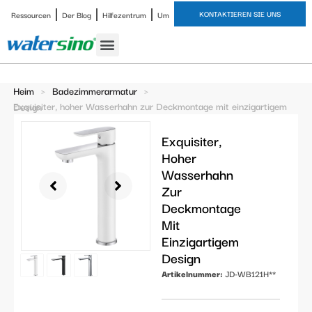
KONTAKTIEREN SIE UNS
Ressourcen
Der Blog
Hilfezentrum
Um
Heim
>
Badezimmerarmatur
>
Exquisiter, hoher Wasserhahn zur Deckmontage mit einzigartigem Design
Exquisiter,
Hoher
Wasserhahn
Zur
Deckmontage
Mit
Einzigartigem
Design
Artikelnummer:
JD-WB121H**