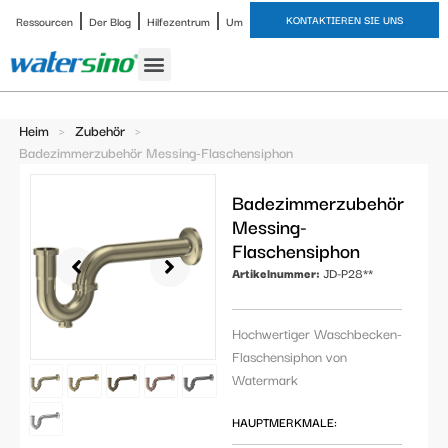
KONTAKTIEREN SIE UNS
Ressourcen
Der Blog
Hilfezentrum
Um
Heim
>
Zubehör
>
Badezimmerzubehör Messing-Flaschensiphon
Badezimmerzubehör
Messing-
Flaschensiphon
Artikelnummer:
JD-P28**
Hochwertiger Waschbecken-
Flaschensiphon von
Watermark
HAUPTMERKMALE: