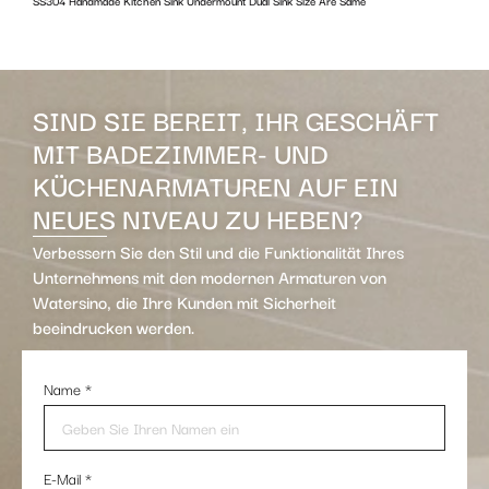
SS304 Handmade Kitchen Sink Undermount Dual Sink Size Are Same
w
SIND SIE BEREIT, IHR GESCHÄFT
MIT BADEZIMMER- UND
KÜCHENARMATUREN AUF EIN
NEUES NIVEAU ZU HEBEN?
Verbessern Sie den Stil und die Funktionalität Ihres
Unternehmens mit den modernen Armaturen von
Watersino, die Ihre Kunden mit Sicherheit
beeindrucken werden.
Name
*
E-Mail
*