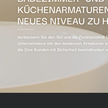
KÜCHENARMATUREN
NEUES NIVEAU ZU 
Verbessern Sie den Stil und die Funktionalität 
Unternehmens mit den modernen Armaturen vo
die Ihre Kunden mit Sicherheit beeindrucken 