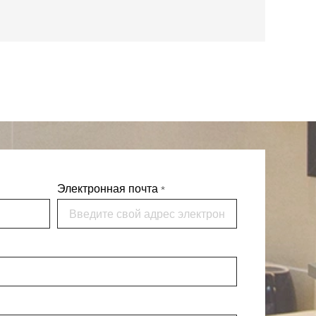
wall 
Электронная почта
*