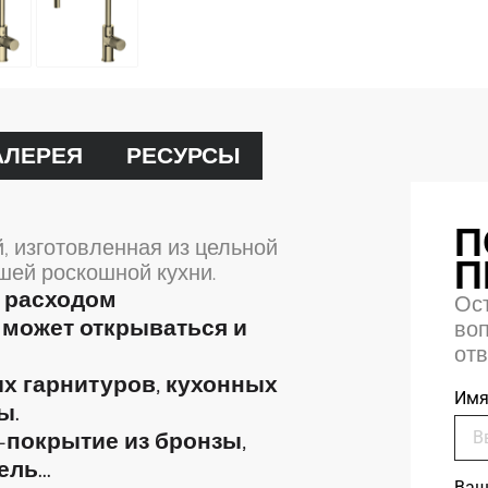
АЛЕРЕЯ
РЕСУРСЫ
П
, изготовленная из цельной
П
шей роскошной кухни.
м расходом
Ос
, может открываться и
воп
отв
х гарнитуров, кухонных
Им
ы.
-покрытие из бронзы,
ль...
Ваш