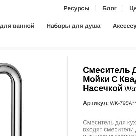
Ресурсы
Блог
Ц
для ванной
Наборы для душа
Аксесс
 с квадратной насечкой Watermark
Смеситель 
Мойки С Кв
Насечкой Wat
Артикул:
WK-795A*
Смеситель для кух
входят смесители 