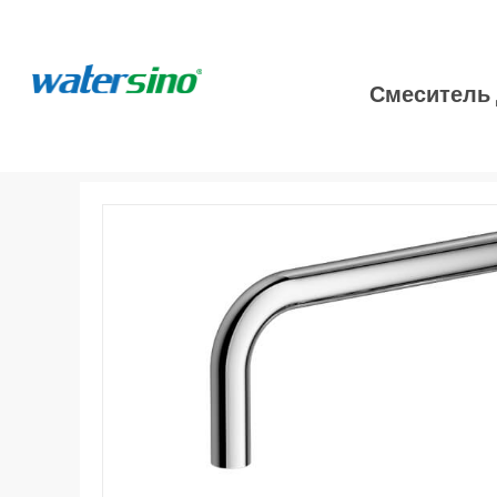
Смеситель 
Дом
>
Кухня
>
Смеситель для кухонной мойки