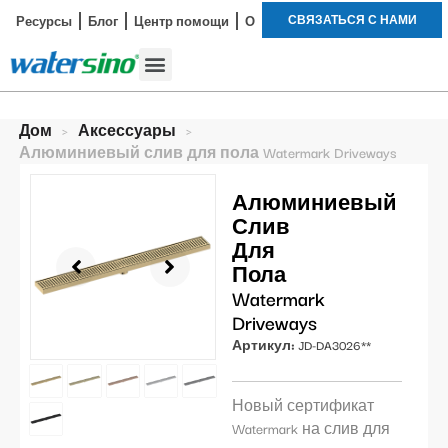
СВЯЗАТЬСЯ С НАМИ
Ресурсы
Блог
Центр помощи
О
Смеситель для ванной
Наборы для душа
Пример исследования
Дом
>
Аксессуары
>
Алюминиевый слив для пола Watermark Driveways
Алюминиевый
Слив
Для
Пола
Watermark
Driveways
Артикул:
JD-DA3026**
Новый сертификат
Watermark на слив для