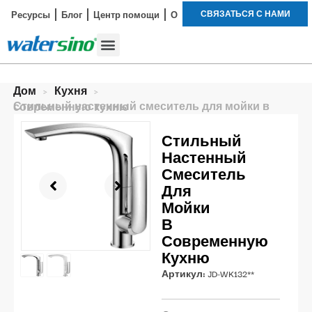
СВЯЗАТЬСЯ С НАМИ
Ресурсы
Блог
Центр помощи
О
Смеситель для ванной
Наборы для душа
Пример исследования
Дом
>
Кухня
>
Стильный настенный смеситель для мойки в современную кухню
Стильный
Настенный
Смеситель
Для
Мойки
В
Современную
Кухню
Артикул:
JD-WK132**