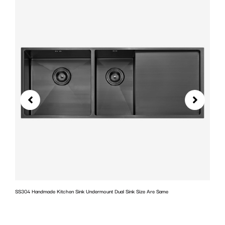
SS304 Handmade Kitchen Sink Undermount Dual Sink Size Are Same
w