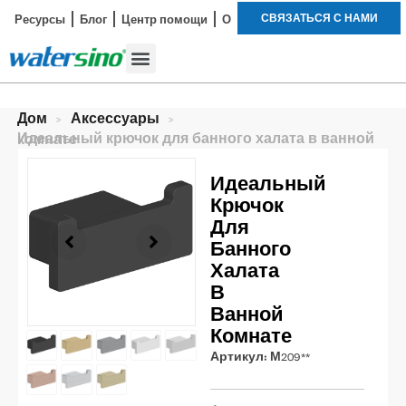
СВЯЗАТЬСЯ С НАМИ
Ресурсы
Блог
Центр помощи
О
Смеситель для ванной
Наборы для душа
Пример исследования
Дом
>
Аксессуары
>
Идеальный крючок для банного халата в ванной комнате
Идеальный
Крючок
Для
Банного
Халата
В
Ванной
Комнате
Артикул:
М209**