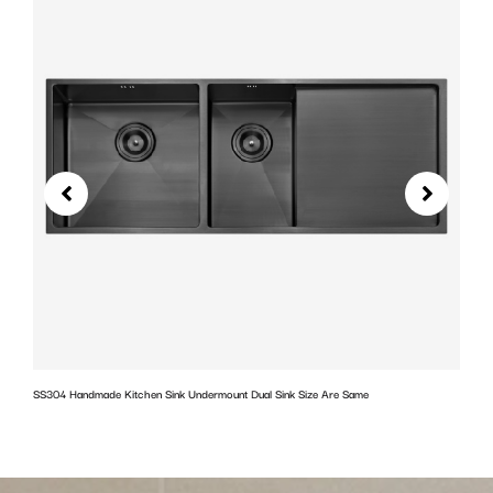
SS304 Handmade Kitchen Sink Undermount Dual Sink Size Are Same
w