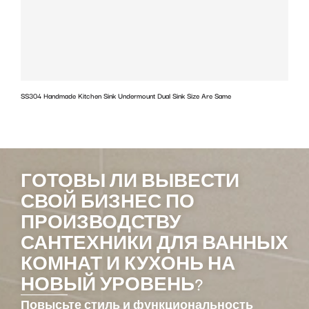
SS304 Handmade Kitchen Sink Undermount Dual Sink Size Are Same
w
ГОТОВЫ ЛИ ВЫВЕСТИ
СВОЙ БИЗНЕС ПО
ПРОИЗВОДСТВУ
САНТЕХНИКИ ДЛЯ ВАННЫХ
КОМНАТ И КУХОНЬ НА
НОВЫЙ УРОВЕНЬ?
Повысьте стиль и функциональность