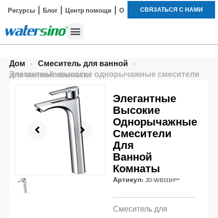
СВЯЗАТЬСЯ С НАМИ
Ресурсы
Блог
Центр помощи
О
Смеситель для ванной
Наборы для душа
Пример исследования
Дом
>
Смеситель для ванной
>
Элегантные высокие однорычажные смесители для ванной комнаты
Элегантные
Высокие
Однорычажные
Смесители
Для
Ванной
Комнаты
Артикул:
JD-WB111H**
Смеситель для