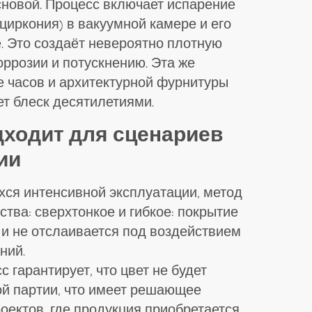
новой. Процесс включает испарение
циркония) в вакуумной камере и его
. Это создаёт невероятно плотную
оррозии и потускнению. Эта же
е часов и архитектурной фурнитуры
ет блеск десятилетиями.
дходит для сценариев
ии
хся интенсивной эксплуатации, метод
тва: сверхтонкое и гибкое: покрытие
я и не отслаивается под воздействием
ний.
 гарантирует, что цвет не будет
ой партии, что имеет решающее
ектов, где продукция приобретается