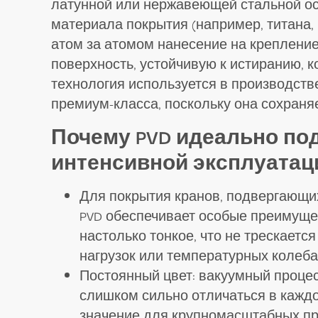
латунной или нержавеющей стальной ос
материала покрытия (например, титана, 
атом за атомом нанесение на крепление
поверхность, устойчивую к истиранию, к
технология используется в производств
премиум-класса, поскольку она сохраня
Почему PVD идеально по
интенсивной эксплуатац
Для покрытия кранов, подвергающи
PVD обеспечивает особые преимущес
настолько тонкое, что не трескаетс
нагрузок или температурных колеба
Постоянный цвет: вакуумный процесс
слишком сильно отличаться в кажд
значение для крупномасштабных про