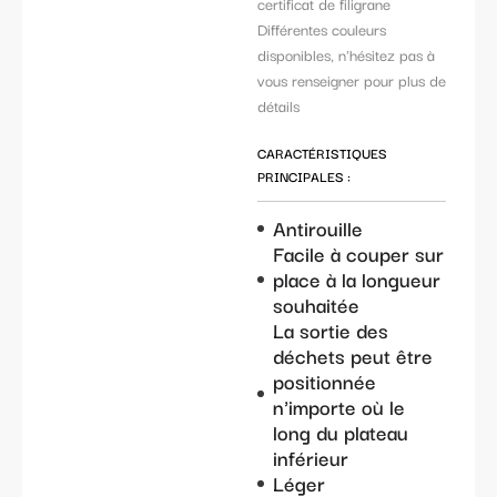
certificat de filigrane
Différentes couleurs
disponibles, n'hésitez pas à
vous renseigner pour plus de
détails
CARACTÉRISTIQUES
PRINCIPALES :
Antirouille
Facile à couper sur
place à la longueur
souhaitée
La sortie des
déchets peut être
positionnée
n'importe où le
long du plateau
inférieur
Léger