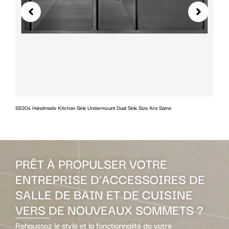
SS304 Handmade Kitchen Sink Undermount Dual Sink Size Are Same
w
PRÊT À PROPULSER VOTRE
ENTREPRISE D'ACCESSOIRES DE
SALLE DE BAIN ET DE CUISINE
VERS DE NOUVEAUX SOMMETS ?
Rehaussez le style et la fonctionnalité de votre