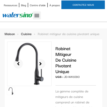
CONTACTEZ-NOUS
Ressources
Blog
Centre d'aide
À propos
Robinet de salle de bain
Ensembles de douche
Étude de cas
Maison
>
Cuisine
>
Robinet mitigeur de cuisine pivotant unique
Robinet
Mitigeur
De Cuisine
Pivotant
Unique
UGS :
JD-WK1090
La gamme complète de
mitigeurs de cuisine
comprend un robinet de