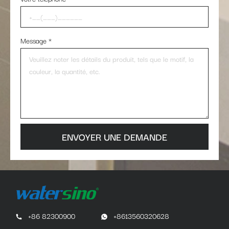
Message
*
ENVOYER UNE DEMANDE
+86 82300900
+8613560320628