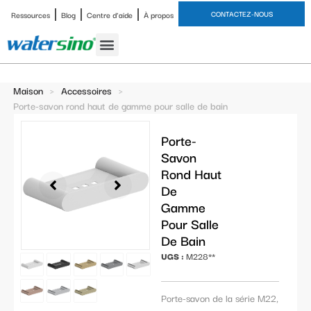
CONTACTEZ-NOUS
Ressources
Blog
Centre d'aide
À propos
Robinet de salle de bain
Ensembles de douche
Étude de cas
Maison
>
Accessoires
>
Porte-savon rond haut de gamme pour salle de bain
Porte-
Savon
Rond Haut
De
Gamme
Pour Salle
De Bain
UGS :
M228**
Porte-savon de la série M22,