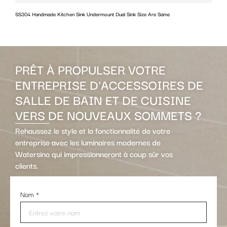
SS304 Handmade Kitchen Sink Undermount Dual Sink Size Are Same
w
PRÊT À PROPULSER VOTRE
ENTREPRISE D'ACCESSOIRES DE
SALLE DE BAIN ET DE CUISINE
VERS DE NOUVEAUX SOMMETS ?
Rehaussez le style et la fonctionnalité de votre
entreprise avec les luminaires modernes de
Watersino qui impressionneront à coup sûr vos
clients.
Nom
*