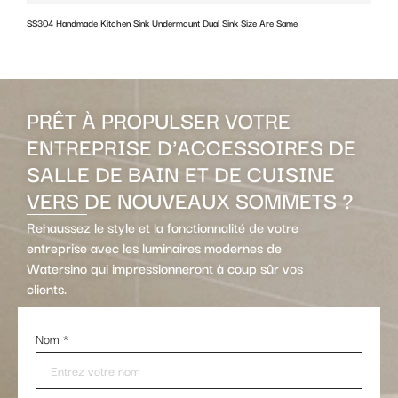
SS304 Handmade Kitchen Sink Undermount Dual Sink Size Are Same
w
PRÊT À PROPULSER VOTRE
ENTREPRISE D'ACCESSOIRES DE
SALLE DE BAIN ET DE CUISINE
VERS DE NOUVEAUX SOMMETS ?
Rehaussez le style et la fonctionnalité de votre
entreprise avec les luminaires modernes de
Watersino qui impressionneront à coup sûr vos
clients.
Nom
*