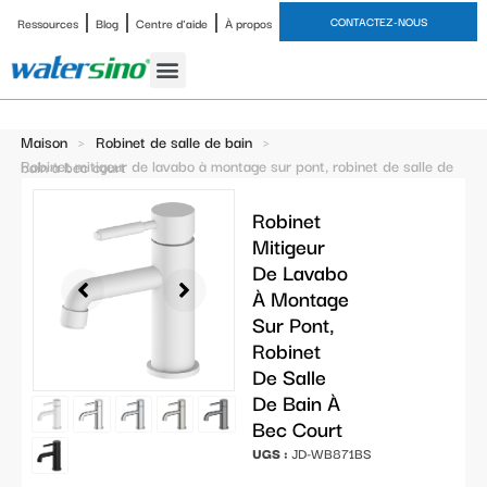
CONTACTEZ-NOUS
Ressources
Blog
Centre d'aide
À propos
Robinet de salle de bain
Ensembles de douche
Étude de cas
Maison
>
Robinet de salle de bain
>
Robinet mitigeur de lavabo à montage sur pont, robinet de salle de bain à bec court
Robinet
Mitigeur
De Lavabo
À Montage
Sur Pont,
Robinet
De Salle
De Bain À
Bec Court
UGS :
JD-WB871BS